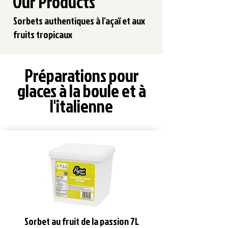
Our Products
Sorbets authentiques à l'açaï et aux
fruits tropicaux
Préparations pour
glaces à la boule et à
l'italienne
Sorbet au fruit de la passion 7L