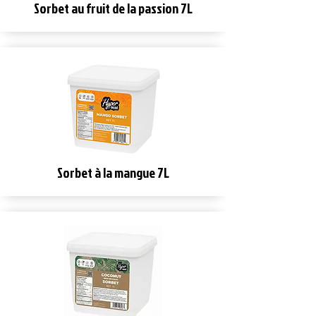
Sorbet au fruit de la passion 7L
Sorbet à la mangue 7L