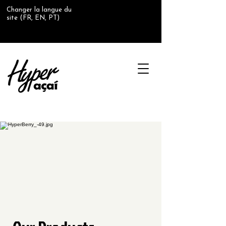
Changer la langue du
site (FR, EN, PT)