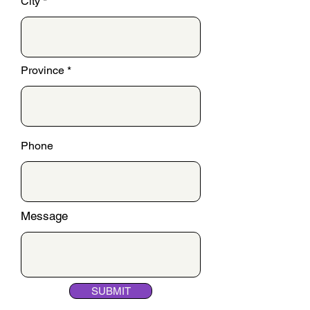
City
Province
Phone
Message
SUBMIT