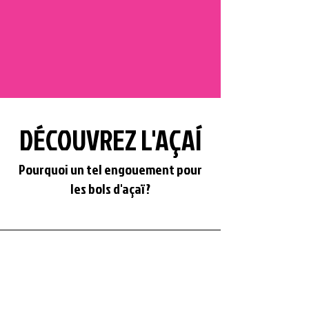
DÉCOUVREZ L'AÇAÍ
Pourquoi un tel engouement pour
les bols d'açaï ?
L'açaï est-il riche en sucre ?
14 juill.