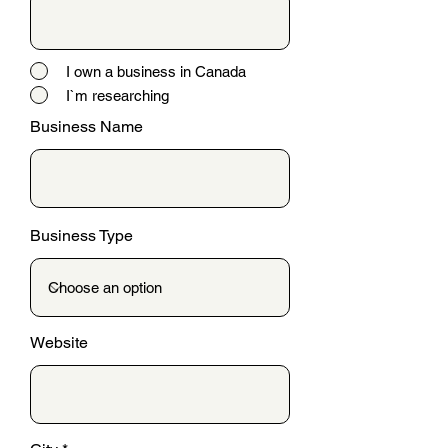
I own a business in Canada
I`m researching
Business Name
Business Type
Website