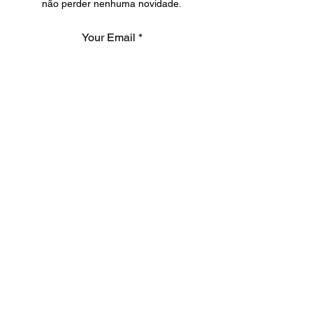
não perder nenhuma novidade.
Your Email
SUBSCRIBE
SOBRE
A Hyper Brazil Inc. é uma marca
canadense de alimentos saudáveis
especializada em deliciosos produtos de
açaí importados do Brasil.